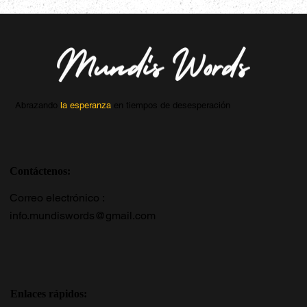
Abrazando
la esperanza
en tiempos de desesperación
Contáctenos:
Correo electrónico :
info.mundiswords@gmail.com
Enlaces rápidos: